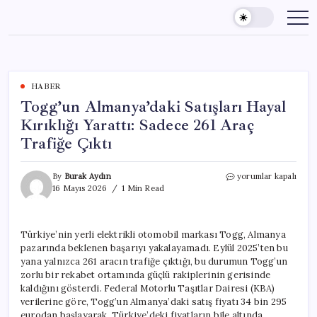
Skip
to
content
HABER
Togg’un Almanya’daki Satışları Hayal
Kırıklığı Yarattı: Sadece 261 Araç
Trafiğe Çıktı
Togg’un
By
Burak Aydın
yorumlar kapalı
Almanya’daki
16 Mayıs 2026
1 Min Read
Satışları
Hayal
Kırıklığı
Türkiye’nin yerli elektrikli otomobil markası Togg, Almanya
Yarattı:
pazarında beklenen başarıyı yakalayamadı. Eylül 2025’ten bu
Sadece
261
yana yalnızca 261 aracın trafiğe çıktığı, bu durumun Togg’un
Araç
zorlu bir rekabet ortamında güçlü rakiplerinin gerisinde
Trafiğe
kaldığını gösterdi. Federal Motorlu Taşıtlar Dairesi (KBA)
Çıktı
verilerine göre, Togg’un Almanya’daki satış fiyatı 34 bin 295
için
eurodan başlayarak, Türkiye’deki fiyatların bile altında