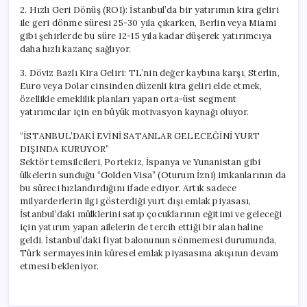
2. Hızlı Geri Dönüş (ROI): İstanbul’da bir yatırımın kira geliri
ile geri dönme süresi 25-30 yıla çıkarken, Berlin veya Miami
gibi şehirlerde bu süre 12-15 yıla kadar düşerek yatırımcıya
daha hızlı kazanç sağlıyor.
3. Döviz Bazlı Kira Geliri: TL’nin değer kaybına karşı, Sterlin,
Euro veya Dolar cinsinden düzenli kira geliri elde etmek,
özellikle emeklilik planları yapan orta-üst segment
yatırımcılar için en büyük motivasyon kaynağı oluyor.
“İSTANBUL’DAKİ EVİNİ SATANLAR GELECEĞİNİ YURT
DIŞINDA KURUYOR”
Sektör temsilcileri, Portekiz, İspanya ve Yunanistan gibi
ülkelerin sunduğu “Golden Visa” (Oturum İzni) imkanlarının da
bu süreci hızlandırdığını ifade ediyor. Artık sadece
milyarderlerin ilgi gösterdiği yurt dışı emlak piyasası,
İstanbul’daki mülklerini satıp çocuklarının eğitimi ve geleceği
için yatırım yapan ailelerin de tercih ettiği bir alan haline
geldi. İstanbul’daki fiyat balonunun sönmemesi durumunda,
Türk sermayesinin küresel emlak piyasasına akışının devam
etmesi bekleniyor.