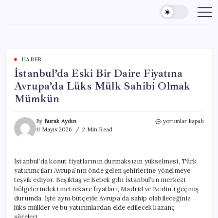
Skip
to
content
HABER
İstanbul’da Eski Bir Daire Fiyatına
Avrupa’da Lüks Mülk Sahibi Olmak
Mümkün
İstanbul’da
By
Burak Aydın
yorumlar kapalı
Eski
11 Mayıs 2026
2 Min Read
Bir
Daire
Fiyatına
İstanbul’da konut fiyatlarının durmaksızın yükselmesi, Türk
Avrupa’da
yatırımcıları Avrupa’nın önde gelen şehirlerine yönelmeye
Lüks
Mülk
teşvik ediyor. Beşiktaş ve Bebek gibi İstanbul’un merkezi
Sahibi
bölgelerindeki metrekare fiyatları, Madrid ve Berlin’i geçmiş
Olmak
durumda. İşte aynı bütçeyle Avrupa’da sahip olabileceğiniz
Mümkün
lüks mülkler ve bu yatırımlardan elde edilecek kazanç
için
süreleri…