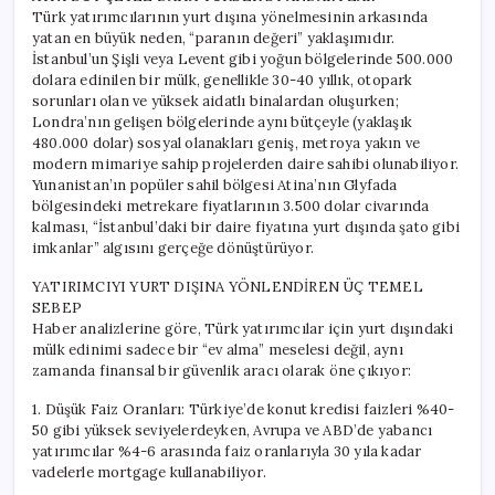
Türk yatırımcılarının yurt dışına yönelmesinin arkasında
yatan en büyük neden, “paranın değeri” yaklaşımıdır.
İstanbul’un Şişli veya Levent gibi yoğun bölgelerinde 500.000
dolara edinilen bir mülk, genellikle 30-40 yıllık, otopark
sorunları olan ve yüksek aidatlı binalardan oluşurken;
Londra’nın gelişen bölgelerinde aynı bütçeyle (yaklaşık
480.000 dolar) sosyal olanakları geniş, metroya yakın ve
modern mimariye sahip projelerden daire sahibi olunabiliyor.
Yunanistan’ın popüler sahil bölgesi Atina’nın Glyfada
bölgesindeki metrekare fiyatlarının 3.500 dolar civarında
kalması, “İstanbul’daki bir daire fiyatına yurt dışında şato gibi
imkanlar” algısını gerçeğe dönüştürüyor.
YATIRIMCIYI YURT DIŞINA YÖNLENDİREN ÜÇ TEMEL
SEBEP
Haber analizlerine göre, Türk yatırımcılar için yurt dışındaki
mülk edinimi sadece bir “ev alma” meselesi değil, aynı
zamanda finansal bir güvenlik aracı olarak öne çıkıyor:
1. Düşük Faiz Oranları: Türkiye’de konut kredisi faizleri %40-
50 gibi yüksek seviyelerdeyken, Avrupa ve ABD’de yabancı
yatırımcılar %4-6 arasında faiz oranlarıyla 30 yıla kadar
vadelerle mortgage kullanabiliyor.