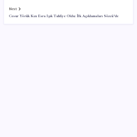
Next
Cesur Yörük Kızı Esra Işık Tahliye Oldu: İlk Açıklamaları Sözcü’de
SON YAZILAR
Son dakika… ‘Çerçeve yasa’ TBMM Başkanlığı’na
sunuldu: 360’a yakın milletvekili imzaladı
Değerinden 500 milyar dolar eridi
Google’dan AirTag’e Rakip: Pixel Tag Geliyor
Petrolde sular duruldu