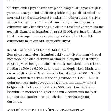
Türkiye emlak piyasasında yaşanan olağanüstü fiyat artışları,
yatırım stratejilerini köklü bir şekilde değiştirdi. İstanbul’un
merkezi semtlerinde konut fiyatlarının dünya başkentleriyle
yarışır hale gelmesi, Türk yatırımcılar için yurt dışı mülk
edinimini artık bir lüks değil, akılcı bir tasarruf yöntemi haline
getirdi. Uzmanlar, İstanbul’un prestijli bölgelerinde bir daire
fiyatına Avrupa’nın merkezinde çok daha nitelikli mülkler
edinmenin mümkün olduğunu vurguluyor.
İSTANBUL’DA FİYATLAR YÜKSELİYOR
Son piyasa analizleri, İstanbul’daki konut fiyatlarının küresel
metropollerle olan farkının azalmakta olduğunu gösteriyor.
Beşiktaş ve Bebek gibi sahil hattındaki semtlerde metrekare
fiyatları 4.500 ile 6.500 dolar arasında değişirken; Madrid’in
en prestijli bölgesi Salamanca’da bu rakamlar 4.800 – 6.000
dolar, Berlin’in merkezi Mitte bölgesinde ise 4.200 – 5.500
dolar seviyelerinde seyrediyor. Londra’nın Canary Wharf
bölgesinde metrekare fiyatları 5.500 dolardan başlarken,
İstanbul’un merkezi bölgelerinde mülk edinmenin maliyeti,
Londra’daki modern rezidanslarla benzer hale gelmiş
durumda.
AYNI BÜTÇEYLE DAHA YÜKSEK STANDARTLAR