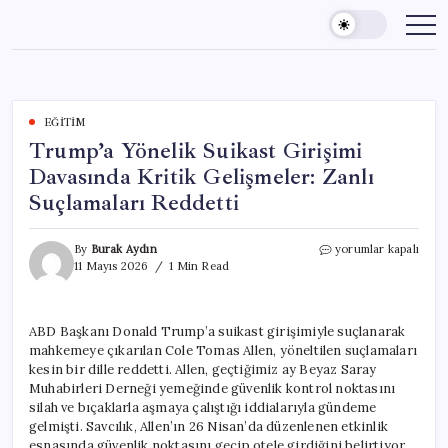
Skip
to
content
EĞITIM
Trump’a Yönelik Suikast Girişimi
Davasında Kritik Gelişmeler: Zanlı
Suçlamaları Reddetti
Trump’a
By
Burak Aydın
yorumlar kapalı
Yönelik
11 Mayıs 2026
1 Min Read
Suikast
Girişimi
Davasında
ABD Başkanı Donald Trump’a suikast girişimiyle suçlanarak
Kritik
mahkemeye çıkarılan Cole Tomas Allen, yöneltilen suçlamaları
Gelişmeler:
Zanlı
kesin bir dille reddetti. Allen, geçtiğimiz ay Beyaz Saray
Suçlamaları
Muhabirleri Derneği yemeğinde güvenlik kontrol noktasını
Reddetti
silah ve bıçaklarla aşmaya çalıştığı iddialarıyla gündeme
için
gelmişti. Savcılık, Allen’ın 26 Nisan’da düzenlenen etkinlik
esnasında güvenlik noktasını geçip otele girdiğini belirtiyor.