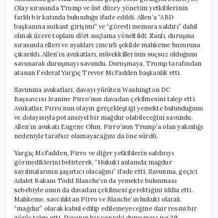
Olay sırasında Trump ve üst düzey yönetim yetkililerinin
farklı bir katında bulunduğu ifade edildi. Allen’a “ABD
başkanına suikast girişimi” ve “görevli memura saldırı” dahil
olmak üzere toplam dört suçlama yöneltildi. Zanlı, duruşma
sırasında elleri ve ayakları zincirli şekilde mahkeme huzuruna
çıkarıldı. Allen’ın avukatları, müvekkillerinin suçsuz olduğunu
savunarak duruşmayı savundu. Duruşmaya, Trump tarafından
atanan Federal Yargıç Trevor McFadden başkanlık etti.
Savunma avukatları, davayı yürüten Washington DC
Başsavcısı Jeanine Pirro’nun davadan çekilmesini talep etti.
Avukatlar, Pirro’nun olayın gerçekleştiği yemekte bulunduğunu
ve dolayısıyla potansiyel bir mağdur olabileceğini savundu.
Allen’ın avukatı Eugene Ohm, Pirro’nun Trump’a olan yakınlığı
nedeniyle tarafsız olamayacağını da öne sürdü.
Yargıç McFadden, Pirro ve diğer yetkililerin saldırıyı
görmediklerini belirterek, “Hukuki anlamda mağdur
sayılmalarının şaşırtıcı olacağını” ifade etti. Savunma, geçici
Adalet Bakanı Todd Blanche’ın da yemekte bulunması
sebebiyle onun da davadan çekilmesi gerektiğini iddia etti.
Mahkeme, savcılıktan Pirro ve Blanche’ın hukuki olarak
“mağdur” olarak kabul edilip edilemeyeceğine dair resmi bir
görüş talep etti. Davanın bir sonraki duruşması ise 29