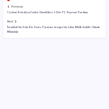
Previous
Ceyhan Belediyesi’nden Emeklilere 5 Bin TL Bayram Yardımı
Next
İstanbul’da Eski Bir Daire Fiyatına Avrupa’da Lüks Mülk Sahibi Olmak
Mümkün
SON YAZILAR
Airbnb, ürün geliştirme süreçlerinde yapay zekayı
kullanıyor