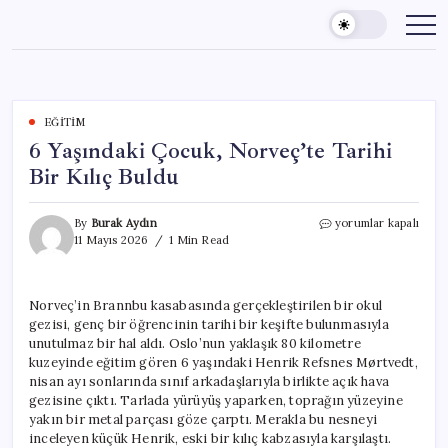
Skip
to
content
EĞITIM
6 Yaşındaki Çocuk, Norveç’te Tarihi
Bir Kılıç Buldu
6
By
Burak Aydın
yorumlar kapalı
Yaşındaki
11 Mayıs 2026
1 Min Read
Çocuk,
Norveç’te
Tarihi
Norveç’in Brannbu kasabasında gerçekleştirilen bir okul
Bir
gezisi, genç bir öğrencinin tarihi bir keşifte bulunmasıyla
Kılıç
Buldu
unutulmaz bir hal aldı. Oslo’nun yaklaşık 80 kilometre
için
kuzeyinde eğitim gören 6 yaşındaki Henrik Refsnes Mørtvedt,
nisan ayı sonlarında sınıf arkadaşlarıyla birlikte açık hava
gezisine çıktı. Tarlada yürüyüş yaparken, toprağın yüzeyine
yakın bir metal parçası göze çarptı. Merakla bu nesneyi
inceleyen küçük Henrik, eski bir kılıç kabzasıyla karşılaştı.