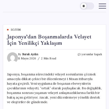
Skip
to
content
EĞITIM
Japonya’dan Boşanmalarda Velayet
İçin Yenilikçi Yaklaşım
Japonya’dan
By
Burak Aydın
yorumlar kapalı
Boşanmalarda
11 Mayıs 2026
2 Min Read
Velayet
İçin
Yenilikçi
Japonya, boşanma sürecindeki velayet sorunlarını çözmek
Yaklaşım
amacıyla dikkat çekici bir düzenlemeyi 1 Nisan itibarıyla
için
hayata geçirdi. Yeni uygulama ile boşanan ebeveynlerin
çocuklarının velayeti, “ortak” olarak paylaşılacak. Bu değişiklik,
boşanma sonrası yaşanan velayet anlaşmazlıklarına farklı bir
bakış açısı getiriyor. Ancak, yeni düzenlemeye yönelik destek
ve eleştiriler de gündemde.