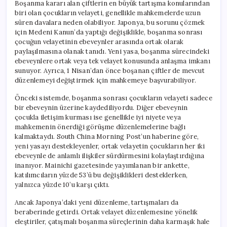
Boşanma kararı alan çiftlerin en büyük tartışma konularından
biri olan çocukların velayeti, genellikle mahkemelerde uzun
süren davalara neden olabiliyor. Japonya, bu sorunu çözmek
için Medeni Kanun’da yaptığı değişiklikle, boşanma sonrası
çocuğun velayetinin ebeveynler arasında ortak olarak
paylaşılmasına olanak tanıdı. Yeni yasa, boşanma sürecindeki
ebeveynlere ortak veya tek velayet konusunda anlaşma imkanı
sunuyor. Ayrıca, 1 Nisan’dan önce boşanan çiftler de mevcut
düzenlemeyi değiştirmek için mahkemeye başvurabiliyor.
Önceki sistemde, boşanma sonrası çocukların velayeti sadece
bir ebeveynin üzerine kaydediliyordu. Diğer ebeveynin
çocukla iletişim kurması ise genellikle iyi niyete veya
mahkemenin önerdiği görüşme düzenlemelerine bağlı
kalmaktaydı. South China Morning Post’un haberine göre,
yeni yasayı destekleyenler, ortak velayetin çocukların her iki
ebeveynle de anlamlı ilişkiler sürdürmesini kolaylaştırdığına
inanıyor. Mainichi gazetesinde yayımlanan bir ankette,
katılımcıların yüzde 53’ü bu değişiklikleri desteklerken,
yalnızca yüzde 10’u karşı çıktı.
Ancak Japonya’daki yeni düzenleme, tartışmaları da
beraberinde getirdi. Ortak velayet düzenlemesine yönelik
eleştiriler, çatışmalı boşanma süreçlerinin daha karmaşık hale